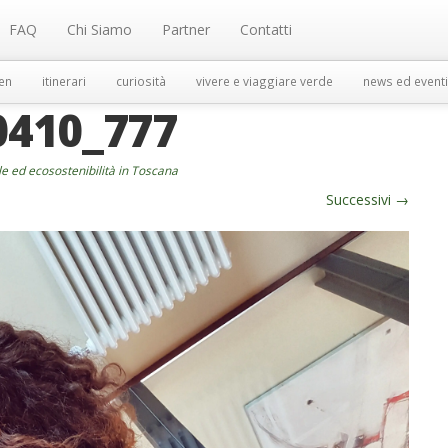
FAQ
Chi Siamo
Partner
Contatti
en
itinerari
curiosità
vivere e viaggiare verde
news ed eventi
0410_777
le ed ecosostenibilità in Toscana
Successivi
→