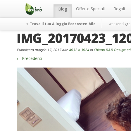
Menu
Salta
al
Offerte Speciali
Regali
Blog
contenuto
Trova il tuo Alloggio Ecosostenibile
weekend gre
IMG_20170423_12
Pubblicato
maggio 17, 2017
alle
4032 × 3024
in
Chianti B&B Design: sti
←
Precedenti