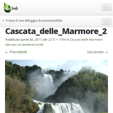
Menu
Salta
al
contenuto
Blog
Trova il tuo Alloggio Ecosostenibile
Offerte Speciali
Cascata_delle_Marmore_2
weekend green
Regali
itinerari
Pubblicato
aprile 26, 2017
alle
2272 × 1704
in
Cascata delle Marmore:
FAQ
curiosità
idee per un weekend verde
←
Precedenti
Successivi
→
vivere e viaggiare verde
Chi Siamo
news ed eventi
Partner
ecohotel
Contatti
rassegna stampa
Italiano
German
English
Spanish