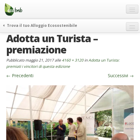
Menu
Salta
al
contenuto
Blog
Trova il tuo Alloggio Ecosostenibile
Offerte Speciali
Adotta un Turista –
weekend green
Regali
itinerari
premiazione
FAQ
curiosità
Pubblicato
maggio 21, 2017
alle
4160 × 3120
in
Adotta un Turista:
vivere e viaggiare verde
Chi Siamo
premiati i vincitori di questa edizione
news ed eventi
←
Precedenti
Successivi
→
Partner
ecohotel
Contatti
rassegna stampa
Italiano
German
English
Spanish