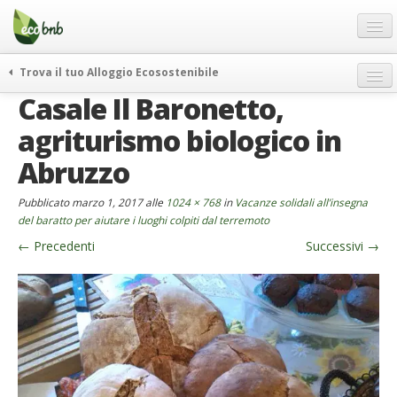
Menu
Salta
al
contenuto
Blog
Trova il tuo Alloggio Ecosostenibile
Offerte Speciali
Casale Il Baronetto,
weekend green
Regali
itinerari
agriturismo biologico in
FAQ
curiosità
Abruzzo
vivere e viaggiare verde
Chi Siamo
Pubblicato
marzo 1, 2017
alle
1024 × 768
in
Vacanze solidali all’insegna
news ed eventi
Partner
del baratto per aiutare i luoghi colpiti dal terremoto
ecohotel
←
Precedenti
Successivi
→
Contatti
rassegna stampa
Italiano
German
English
Spanish