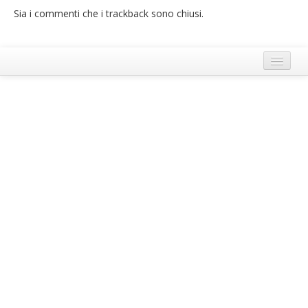
Sia i commenti che i trackback sono chiusi.
French
Italiano
Termini e Condizioni di Ecobnb
Note legali
Privacy Policy