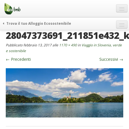
Menu
Salta
al
contenuto
Blog
Trova il tuo Alloggio Ecosostenibile
Offerte Speciali
28047373691_211851e432_
weekend green
Regali
itinerari
Pubblicato
febbraio 13, 2017
alle
1170 × 490
in
Viaggio in Slovenia, verde
FAQ
curiosità
e sostenibile
←
Precedenti
Successivi
→
vivere e viaggiare verde
Chi Siamo
news ed eventi
Partner
ecohotel
Contatti
rassegna stampa
Italiano
German
English
Spanish