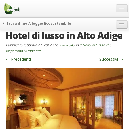
Menu
Salta
al
contenuto
Blog
Trova il tuo Alloggio Ecosostenibile
Offerte Speciali
Hotel di lusso in Alto Adige
weekend green
Regali
itinerari
Pubblicato
febbraio 27, 2017
alle
550 × 343
in
9 Hotel di Lusso che
FAQ
curiosità
Rispettano l’Ambiente
←
Precedenti
Successivi
→
vivere e viaggiare verde
Chi Siamo
news ed eventi
Partner
ecohotel
Contatti
rassegna stampa
Italiano
German
English
Spanish