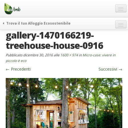
Menu
Salta
al
contenuto
Blog
Trova il tuo Alloggio Ecosostenibile
Offerte Speciali
gallery-1470166219-
weekend green
Regali
itinerari
treehouse-house-0916
FAQ
curiosità
Pubblicato
dicembre 30, 2016
alle
1600 × 974
in
Micro-case: vivere in
vivere e viaggiare verde
Chi Siamo
piccolo è eco
news ed eventi
←
Precedenti
Successivi
→
Partner
ecohotel
Contatti
rassegna stampa
Italiano
German
English
Spanish