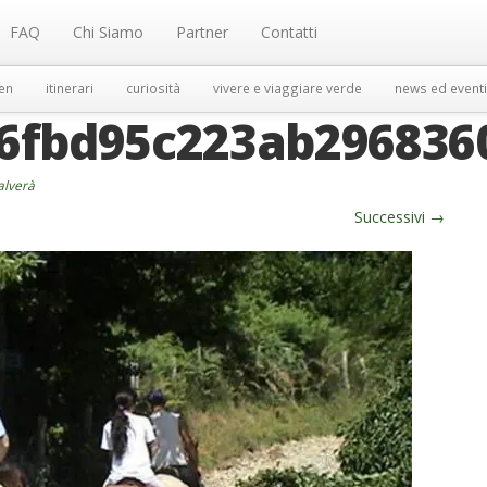
FAQ
Chi Siamo
Partner
Contatti
en
itinerari
curiosità
vivere e viaggiare verde
news ed eventi
16fbd95c223ab296836
salverà
Successivi
→