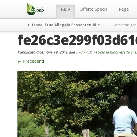
Menu
Salta
al
Offerte Speciali
Regali
Blog
contenuto
Trova il tuo Alloggio Ecosostenibile
weekend gre
fe26c3e299f03d6
Pubblicato
dicembre 19, 2016
alle
770 × 431
in
Solo la biodiversità ci 
←
Precedenti