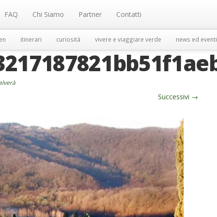
FAQ
Chi Siamo
Partner
Contatti
en
itinerari
curiosità
vivere e viaggiare verde
news ed eventi
3217187821bb51f1ae
salverà
Successivi
→