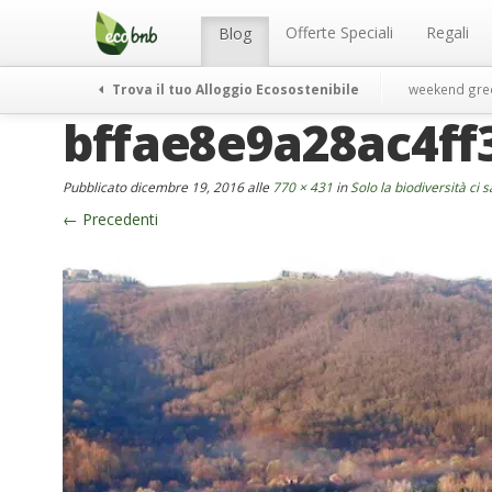
Menu
Salta
al
Offerte Speciali
Regali
Blog
contenuto
Trova il tuo Alloggio Ecosostenibile
weekend gre
bffae8e9a28ac4ff
Pubblicato
dicembre 19, 2016
alle
770 × 431
in
Solo la biodiversità ci 
←
Precedenti