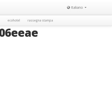
Italiano
ecohotel
rassegna stampa
306eeae