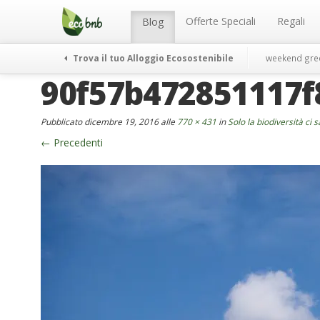
Menu
Salta
al
Offerte Speciali
Regali
Blog
contenuto
Trova il tuo Alloggio Ecosostenibile
weekend gre
90f57b472851117
Pubblicato
dicembre 19, 2016
alle
770 × 431
in
Solo la biodiversità ci 
←
Precedenti