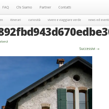
FAQ
Chi Siamo
Partner
Contatti
en
itinerari
curiosità
vivere e viaggiare verde
news ed eventi
f892fbd943d670edbe
salverà
Successivi
→