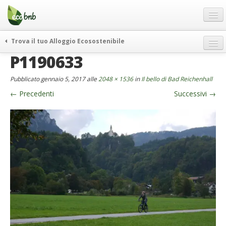
Menu
Salta
al
contenuto
Blog
Trova il tuo Alloggio Ecosostenibile
Offerte Speciali
P1190633
weekend green
Regali
itinerari
Pubblicato
gennaio 5, 2017
alle
2048 × 1536
in
Il bello di Bad Reichenhall
FAQ
curiosità
←
Precedenti
Successivi
→
vivere e viaggiare verde
Chi Siamo
news ed eventi
Partner
ecohotel
Contatti
rassegna stampa
Italiano
German
English
Spanish