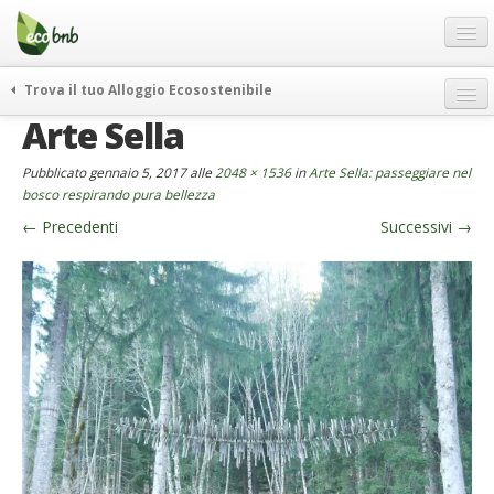
Menu
Salta
al
contenuto
Blog
Trova il tuo Alloggio Ecosostenibile
Offerte Speciali
Arte Sella
weekend green
Regali
itinerari
Pubblicato
gennaio 5, 2017
alle
2048 × 1536
in
Arte Sella: passeggiare nel
FAQ
curiosità
bosco respirando pura bellezza
←
Precedenti
Successivi
→
vivere e viaggiare verde
Chi Siamo
news ed eventi
Partner
ecohotel
Contatti
rassegna stampa
Italiano
German
English
Spanish