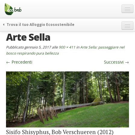
Menu
Salta
al
contenuto
Blog
Trova il tuo Alloggio Ecosostenibile
Offerte Speciali
Arte Sella
weekend green
Regali
itinerari
Pubblicato
gennaio 5, 2017
alle
900 × 411
in
Arte Sella: passeggiare nel
FAQ
curiosità
bosco respirando pura bellezza
←
Precedenti
Successivi
→
vivere e viaggiare verde
Chi Siamo
news ed eventi
Partner
ecohotel
Contatti
rassegna stampa
Italiano
German
English
Sisifo Shisyphus, Bob Verschueren (2012)
Spanish