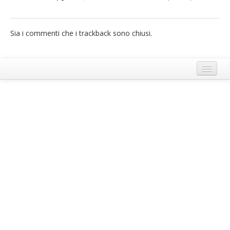
French
Sia i commenti che i trackback sono chiusi.
Italiano
Termini e Condizioni di Ecobnb
Note legali