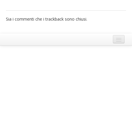
French
Sia i commenti che i trackback sono chiusi.
Italiano
Termini e Condizioni di Ecobnb
Note legali