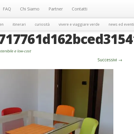
FAQ
Chi Siamo
Partner
Contatti
en
itinerari
curiosità
vivere e viaggiare verde
news ed eventi
717761d162bced3154
tenibile e low-cost
Successivi
→