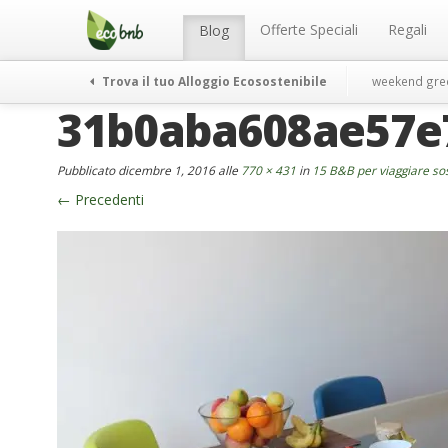
Menu
Salta
al
Offerte Speciali
Regali
Blog
contenuto
Trova il tuo Alloggio Ecosostenibile
weekend gre
31b0aba608ae57e
Pubblicato
dicembre 1, 2016
alle
770 × 431
in
15 B&B per viaggiare sos
←
Precedenti