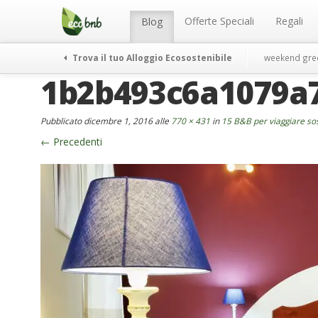
Menu
Salta
al
Offerte Speciali
Regali
Blog
contenuto
Trova il tuo Alloggio Ecosostenibile
weekend gre
1b2b493c6a1079a
Pubblicato
dicembre 1, 2016
alle
770 × 431
in
15 B&B per viaggiare sos
←
Precedenti