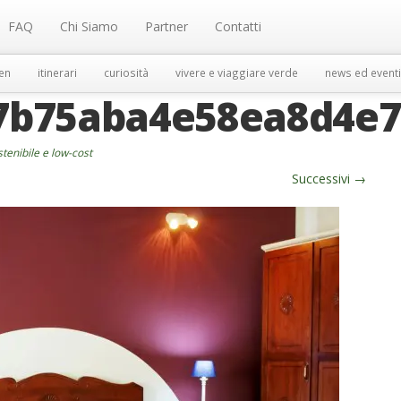
FAQ
Chi Siamo
Partner
Contatti
en
itinerari
curiosità
vivere e viaggiare verde
news ed eventi
7b75aba4e58ea8d4e7
tenibile e low-cost
Successivi
→