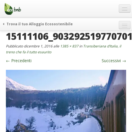
Menu
Salta
al
contenuto
Blog
Trova il tuo Alloggio Ecosostenibile
Offerte Speciali
15111106_90329251977070
weekend green
Regali
itinerari
Pubblicato
dicembre 1, 2016
alle
1385 × 837
in
Transiberiana d’Italia, il
FAQ
curiosità
treno che fa il tutto esaurito
←
Precedenti
Successivi
→
vivere e viaggiare verde
Chi Siamo
news ed eventi
Partner
ecohotel
Contatti
rassegna stampa
Italiano
German
English
Spanish