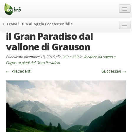
Menu
Salta
al
contenuto
Blog
Trova il tuo Alloggio Ecosostenibile
Offerte Speciali
il Gran Paradiso dal
weekend green
Regali
itinerari
vallone di Grauson
FAQ
curiosità
Pubblicato
dicembre 13, 2016
alle
960 × 639
in
Vacanze da sogno a
vivere e viaggiare verde
Chi Siamo
Cogne, ai piedi del Gran Paradiso
news ed eventi
←
Precedenti
Successivi
→
Partner
ecohotel
Contatti
rassegna stampa
Italiano
German
English
Spanish