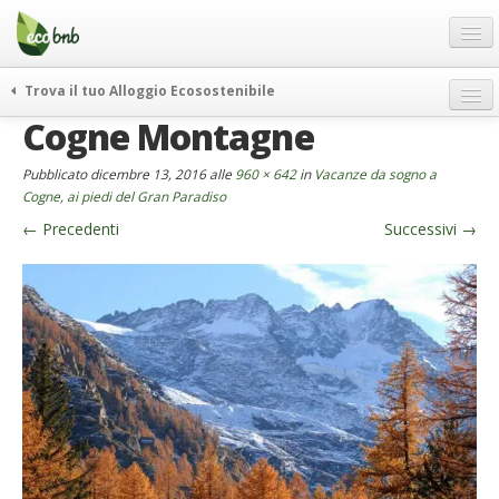
Menu
Salta
al
contenuto
Blog
Trova il tuo Alloggio Ecosostenibile
Offerte Speciali
Cogne Montagne
weekend green
Regali
itinerari
Pubblicato
dicembre 13, 2016
alle
960 × 642
in
Vacanze da sogno a
FAQ
curiosità
Cogne, ai piedi del Gran Paradiso
←
Precedenti
Successivi
→
vivere e viaggiare verde
Chi Siamo
news ed eventi
Partner
ecohotel
Contatti
rassegna stampa
Italiano
German
English
Spanish