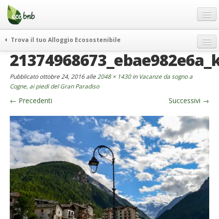
Menu
Salta
al
contenuto
Blog
Trova il tuo Alloggio Ecosostenibile
Offerte Speciali
21374968673_ebae982e6a_
weekend green
Regali
itinerari
Pubblicato
ottobre 24, 2016
alle
2048 × 1430
in
Vacanze da sogno a
FAQ
curiosità
Cogne, ai piedi del Gran Paradiso
←
Precedenti
Successivi
→
vivere e viaggiare verde
Chi Siamo
news ed eventi
Partner
ecohotel
Contatti
rassegna stampa
Italiano
German
English
Spanish