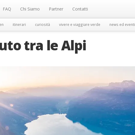
FAQ
Chi Siamo
Partner
Contatti
en
itinerari
curiosità
vivere e viaggiare verde
news ed eventi
to tra le Alpi