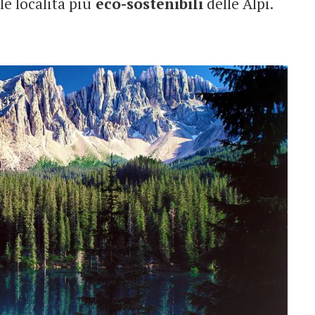
le località più
eco-sostenibili
delle Alpi.