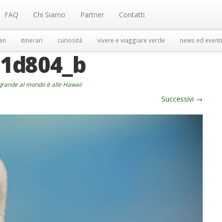
FAQ
Chi Siamo
Partner
Contatti
en
itinerari
curiosità
vivere e viaggiare verde
news ed eventi
31d804_b
 grande al mondo è alle Hawaii
Successivi
→