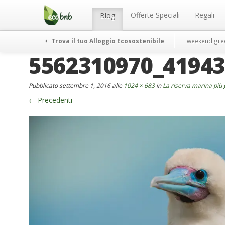
Menu
Salta
al
Offerte Speciali
Regali
Blog
contenuto
Trova il tuo Alloggio Ecosostenibile
weekend gre
5562310970_4194
Pubblicato
settembre 1, 2016
alle
1024 × 683
in
La riserva marina più
←
Precedenti