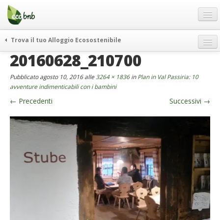
Menu
Salta
al
contenuto
Blog
Trova il tuo Alloggio Ecosostenibile
Offerte Speciali
20160628_210700
weekend green
Regali
itinerari
Pubblicato
agosto 10, 2016
alle
3264 × 1836
in
Plan in Val Passiria: 10
FAQ
curiosità
avventure indimenticabili con i bambini
←
Precedenti
Successivi
→
vivere e viaggiare verde
Chi Siamo
news ed eventi
Partner
ecohotel
Contatti
rassegna stampa
Italiano
German
English
Spanish