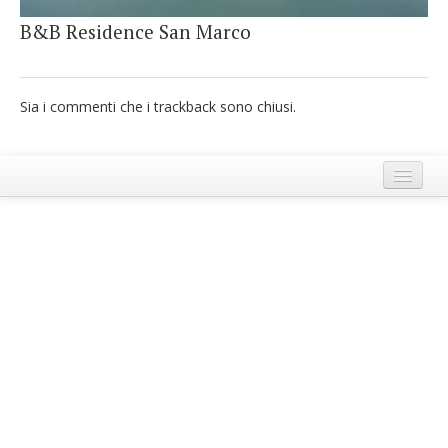
French
B&B Residence San Marco
Italiano
Sia i commenti che i trackback sono chiusi.
Termini e Condizioni di Ecobnb