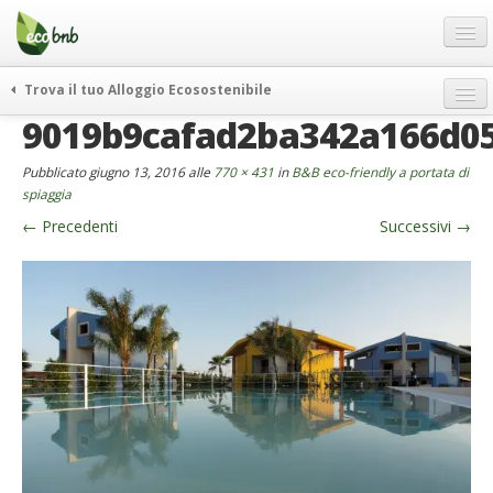
Menu
Salta
al
contenuto
Blog
Trova il tuo Alloggio Ecosostenibile
Offerte Speciali
9019b9cafad2ba342a166d0
weekend green
Regali
itinerari
Pubblicato
giugno 13, 2016
alle
770 × 431
in
B&B eco-friendly a portata di
FAQ
curiosità
spiaggia
←
Precedenti
Successivi
→
vivere e viaggiare verde
Chi Siamo
news ed eventi
Partner
ecohotel
Contatti
rassegna stampa
Italiano
German
English
Spanish