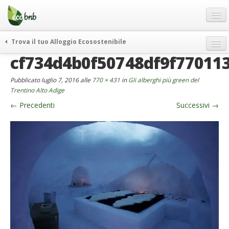
Menu
Salta
al
contenuto
Blog
Trova il tuo Alloggio Ecosostenibile
Offerte Speciali
cf734d4b0f50748df9f77011
weekend green
Regali
itinerari
Pubblicato
luglio 7, 2016
alle
770 × 431
in
Gli alberghi più green del
FAQ
curiosità
Trentino Alto Adige
←
Precedenti
Successivi
→
vivere e viaggiare verde
Chi Siamo
news ed eventi
Partner
ecohotel
Contatti
rassegna stampa
Italiano
German
English
Spanish