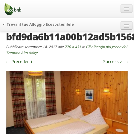
Menu
Salta
al
contenuto
Blog
Trova il tuo Alloggio Ecosostenibile
Offerte Speciali
bfd9da6b11a00b12ad5b156
weekend green
Regali
itinerari
Pubblicato
settembre 14, 2017
alle
770 × 431
in
Gli alberghi più green del
FAQ
curiosità
Trentino Alto Adige
←
Precedenti
Successivi
→
vivere e viaggiare verde
Chi Siamo
news ed eventi
Partner
ecohotel
Contatti
rassegna stampa
Italiano
German
English
Spanish