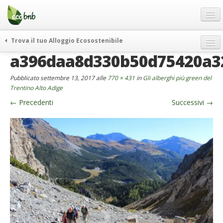
Menu
Salta
al
contenuto
Blog
Trova il tuo Alloggio Ecosostenibile
Offerte Speciali
a396daa8d330b50d75420a3
weekend green
Regali
itinerari
Pubblicato
settembre 13, 2017
alle
770 × 431
in
Gli alberghi più green del
FAQ
curiosità
Trentino Alto Adige
←
Precedenti
Successivi
→
vivere e viaggiare verde
Chi Siamo
news ed eventi
Partner
ecohotel
Contatti
rassegna stampa
Italiano
German
English
Spanish