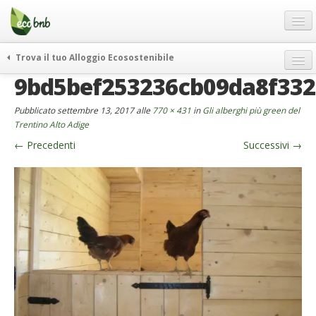
Menu
Salta
al
contenuto
Blog
Trova il tuo Alloggio Ecosostenibile
Offerte Speciali
9bd5bef253236cb09da8f332
weekend green
Regali
itinerari
Pubblicato
settembre 13, 2017
alle
770 × 431
in
Gli alberghi più green del
FAQ
curiosità
Trentino Alto Adige
←
Precedenti
Successivi
→
vivere e viaggiare verde
Chi Siamo
news ed eventi
Partner
ecohotel
Contatti
rassegna stampa
Italiano
German
English
Spanish