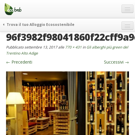
Menu
Salta
al
contenuto
Blog
Trova il tuo Alloggio Ecosostenibile
Offerte Speciali
96f3982f98041860f22cff9a
weekend green
Regali
itinerari
Pubblicato
settembre 13, 2017
alle
770 × 431
in
Gli alberghi più green del
FAQ
curiosità
Trentino Alto Adige
←
Precedenti
Successivi
→
vivere e viaggiare verde
Chi Siamo
news ed eventi
Partner
ecohotel
Contatti
rassegna stampa
Italiano
German
English
Spanish