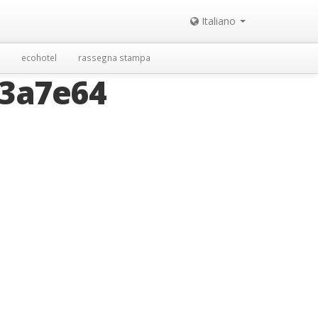
Italiano
ecohotel
rassegna stampa
93a7e64