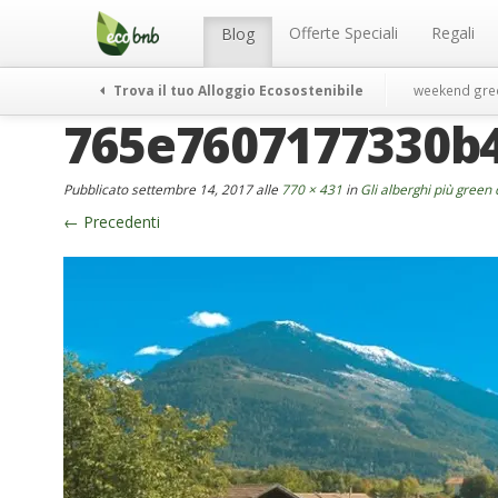
Menu
Salta
al
Offerte Speciali
Regali
Blog
contenuto
Trova il tuo Alloggio Ecosostenibile
weekend gre
765e7607177330b
Pubblicato
settembre 14, 2017
alle
770 × 431
in
Gli alberghi più green 
←
Precedenti