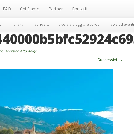
FAQ
Chi Siamo
Partner
Contatti
en
itinerari
curiosità
vivere e viaggiare verde
news ed eventi
440000b5bfc52924c6
del Trentino Alto Adige
Successivi
→