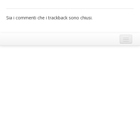
French
Sia i commenti che i trackback sono chiusi.
Italiano
Termini e Condizioni di Ecobnb
Note legali
Privacy Policy