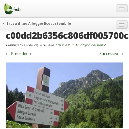
Menu
Salta
al
contenuto
Blog
Trova il tuo Alloggio Ecosostenibile
Offerte Speciali
c00dd2b6356c806df005700
weekend green
Regali
itinerari
Pubblicato
aprile 29, 2016
alle
770 × 431
in
Mi rifugio nel bello!
FAQ
curiosità
←
Precedenti
Successivi
→
vivere e viaggiare verde
Chi Siamo
news ed eventi
Partner
ecohotel
Contatti
rassegna stampa
Italiano
German
English
Spanish