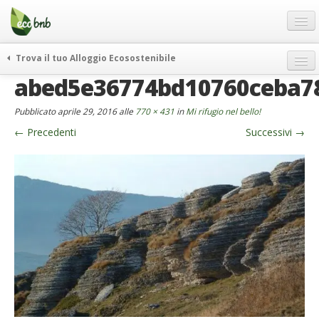
Menu
Salta
al
contenuto
Blog
Trova il tuo Alloggio Ecosostenibile
Offerte Speciali
abed5e36774bd10760ceba7
weekend green
Regali
itinerari
Pubblicato
aprile 29, 2016
alle
770 × 431
in
Mi rifugio nel bello!
FAQ
curiosità
←
Precedenti
Successivi
→
vivere e viaggiare verde
Chi Siamo
news ed eventi
Partner
ecohotel
Contatti
rassegna stampa
Italiano
German
English
Spanish