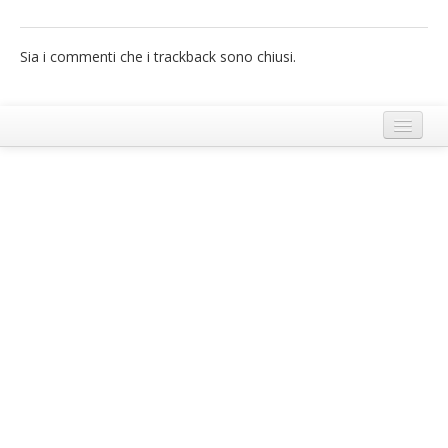
French
Sia i commenti che i trackback sono chiusi.
Italiano
Termini e Condizioni di Ecobnb
Note legali
Privacy Policy