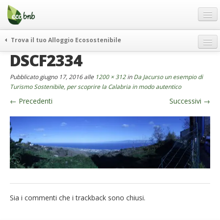
Menu
Salta
al
contenuto
Blog
Trova il tuo Alloggio Ecosostenibile
Offerte Speciali
DSCF2334
weekend green
Regali
itinerari
Pubblicato
giugno 17, 2016
alle
1200 × 312
in
Da Jacurso un esempio di
FAQ
curiosità
Turismo Sostenibile, per scoprire la Calabria in modo autentico
←
Precedenti
Successivi
→
vivere e viaggiare verde
Chi Siamo
news ed eventi
Partner
ecohotel
Contatti
rassegna stampa
Italiano
German
English
Sia i commenti che i trackback sono chiusi.
Spanish