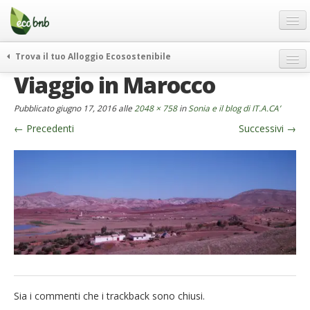
Menu
Salta
al
contenuto
Blog
Trova il tuo Alloggio Ecosostenibile
Offerte Speciali
Viaggio in Marocco
weekend green
Regali
itinerari
Pubblicato
giugno 17, 2016
alle
2048 × 758
in
Sonia e il blog di IT.A.CA’
FAQ
curiosità
←
Precedenti
Successivi
→
vivere e viaggiare verde
Chi Siamo
news ed eventi
Partner
ecohotel
Contatti
rassegna stampa
Italiano
German
English
Sia i commenti che i trackback sono chiusi.
Spanish