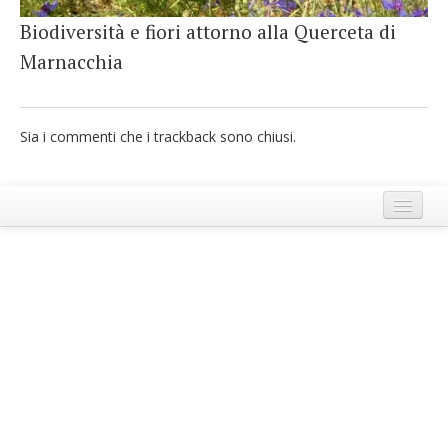
French
Biodiversità e fiori attorno alla Querceta di
Marnacchia
Italiano
Sia i commenti che i trackback sono chiusi.
Termini e Condizioni di Ecobnb