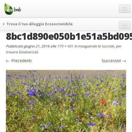
Menu
Salta
al
contenuto
Blog
Trova il tuo Alloggio Ecosostenibile
Offerte Speciali
8bc1d890e050b1e51a5bd09
weekend green
Regali
itinerari
Pubblicato
giugno 21, 2016
alle
770 × 431
in
Inseguendo le lucciole, per
FAQ
curiosità
trovare biodiversità
←
Precedenti
Successivi
→
vivere e viaggiare verde
Chi Siamo
news ed eventi
Partner
ecohotel
Contatti
rassegna stampa
Italiano
German
English
Spanish