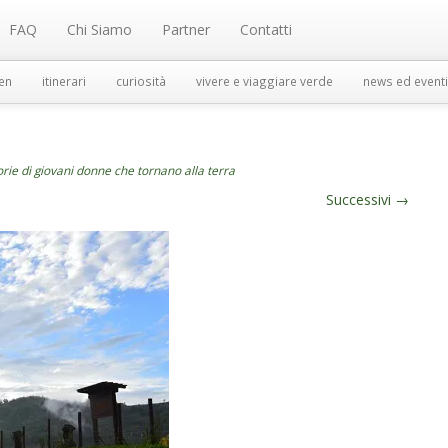
FAQ
Chi Siamo
Partner
Contatti
en
itinerari
curiosità
vivere e viaggiare verde
news ed eventi
orie di giovani donne che tornano alla terra
Successivi
→