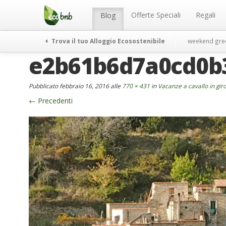
Menu
Salta
al
Offerte Speciali
Regali
Blog
contenuto
Trova il tuo Alloggio Ecosostenibile
weekend gre
e2b61b6d7a0cd0b
Pubblicato
febbraio 16, 2016
alle
770 × 431
in
Vacanze a cavallo in giro 
←
Precedenti