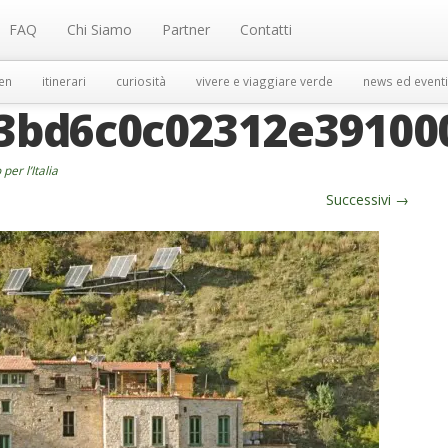
FAQ
Chi Siamo
Partner
Contatti
en
itinerari
curiosità
vivere e viaggiare verde
news ed eventi
3bd6c0c02312e39100
per l’Italia
Successivi
→