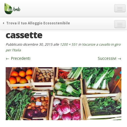
Menu
Salta
al
contenuto
Blog
Trova il tuo Alloggio Ecosostenibile
Offerte Speciali
cassette
weekend green
Regali
itinerari
Pubblicato
dicembre 30, 2015
alle
1200 × 551
in
Vacanze a cavallo in giro
FAQ
curiosità
per l’Italia
←
Precedenti
Successivi
→
vivere e viaggiare verde
Chi Siamo
news ed eventi
Partner
ecohotel
Contatti
rassegna stampa
Italiano
German
English
Spanish