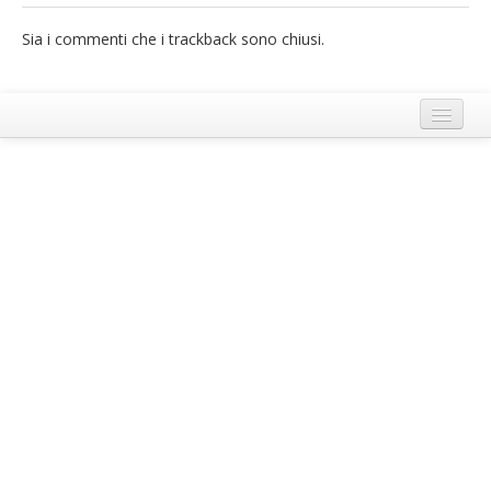
French
Sia i commenti che i trackback sono chiusi.
Italiano
Termini e Condizioni di Ecobnb
Note legali
Privacy Policy