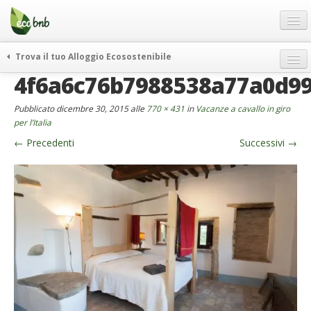
Menu
Salta
al
contenuto
Blog
Trova il tuo Alloggio Ecosostenibile
Offerte Speciali
4f6a6c76b7988538a77a0d9
weekend green
Regali
itinerari
Pubblicato
dicembre 30, 2015
alle
770 × 431
in
Vacanze a cavallo in giro
FAQ
curiosità
per l’Italia
←
Precedenti
Successivi
→
vivere e viaggiare verde
Chi Siamo
news ed eventi
Partner
ecohotel
Contatti
rassegna stampa
Italiano
German
English
Spanish