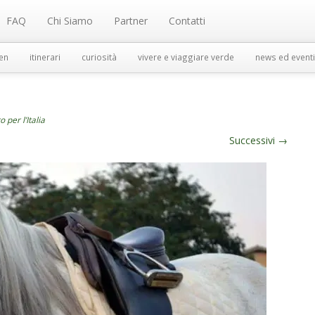
FAQ
Chi Siamo
Partner
Contatti
en
itinerari
curiosità
vivere e viaggiare verde
news ed eventi
 per l’Italia
Successivi
→