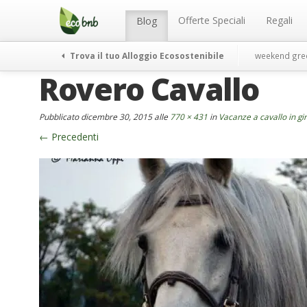
Menu
Salta
al
Offerte Speciali
Regali
Blog
contenuto
Trova il tuo Alloggio Ecosostenibile
weekend gre
Rovero Cavallo
Pubblicato
dicembre 30, 2015
alle
770 × 431
in
Vacanze a cavallo in giro
←
Precedenti