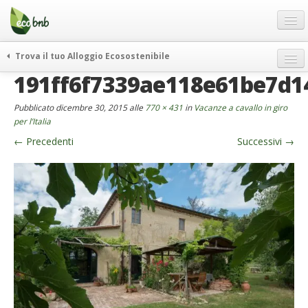
Menu
Salta
al
contenuto
Blog
Trova il tuo Alloggio Ecosostenibile
Offerte Speciali
191ff6f7339ae118e61be7d1
weekend green
Regali
itinerari
Pubblicato
dicembre 30, 2015
alle
770 × 431
in
Vacanze a cavallo in giro
FAQ
curiosità
per l’Italia
←
Precedenti
Successivi
→
vivere e viaggiare verde
Chi Siamo
news ed eventi
Partner
ecohotel
Contatti
rassegna stampa
Italiano
German
English
Spanish