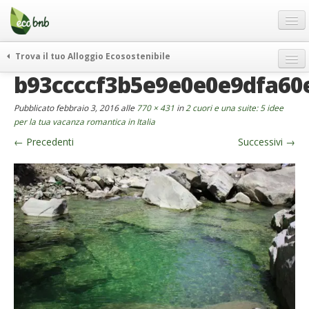
Menu
Salta
al
contenuto
Blog
Trova il tuo Alloggio Ecosostenibile
Offerte Speciali
b93ccccf3b5e9e0e0e9dfa60
weekend green
Regali
itinerari
Pubblicato
febbraio 3, 2016
alle
770 × 431
in
2 cuori e una suite: 5 idee
FAQ
curiosità
per la tua vacanza romantica in Italia
←
Precedenti
Successivi
→
vivere e viaggiare verde
Chi Siamo
news ed eventi
Partner
ecohotel
Contatti
rassegna stampa
Italiano
German
English
Spanish