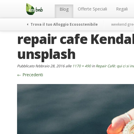
Menu
Salta
al
Offerte Speciali
Regali
Blog
contenuto
Trova il tuo Alloggio Ecosostenibile
weekend gre
repair cafe Kendal
unsplash
Pubblicato
febbraio 28, 2016
alle
1170 × 490
in
Repair Café: qui ci si i
←
Precedenti