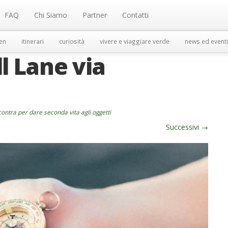
FAQ
Chi Siamo
Partner
Contatti
en
itinerari
curiosità
vivere e viaggiare verde
news ed eventi
l Lane via
ncontra per dare seconda vita agli oggetti
Successivi
→