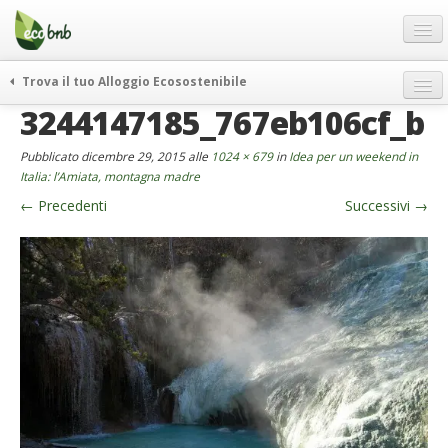
Menu
Salta
al
contenuto
Blog
Trova il tuo Alloggio Ecosostenibile
Offerte Speciali
3244147185_767eb106cf_b
weekend green
Regali
itinerari
Pubblicato
dicembre 29, 2015
alle
1024 × 679
in
Idea per un weekend in
FAQ
curiosità
Italia: l’Amiata, montagna madre
←
Precedenti
Successivi
→
vivere e viaggiare verde
Chi Siamo
news ed eventi
Partner
ecohotel
Contatti
rassegna stampa
Italiano
German
English
Spanish