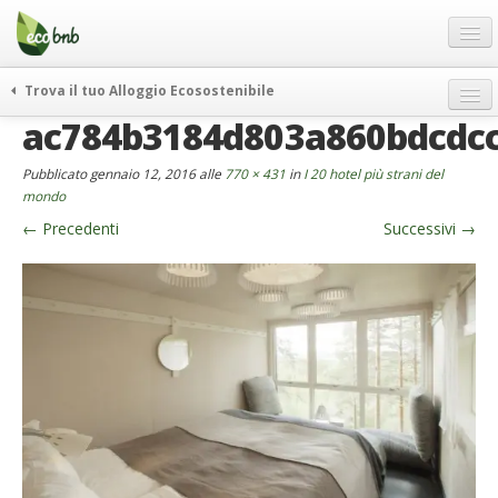
Menu
Salta
al
contenuto
Blog
Trova il tuo Alloggio Ecosostenibile
Offerte Speciali
ac784b3184d803a860bdcdc
weekend green
Regali
itinerari
Pubblicato
gennaio 12, 2016
alle
770 × 431
in
I 20 hotel più strani del
FAQ
curiosità
mondo
←
Precedenti
Successivi
→
vivere e viaggiare verde
Chi Siamo
news ed eventi
Partner
ecohotel
Contatti
rassegna stampa
Italiano
German
English
Spanish