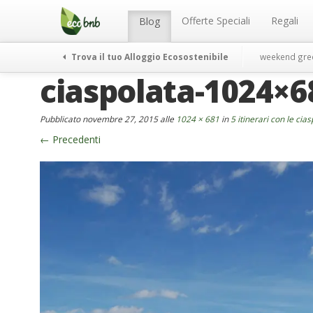
Menu
Salta
al
Offerte Speciali
Regali
Blog
contenuto
Trova il tuo Alloggio Ecosostenibile
weekend gre
ciaspolata-1024×6
Pubblicato
novembre 27, 2015
alle
1024 × 681
in
5 itinerari con le cia
←
Precedenti