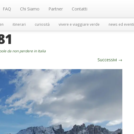
FAQ
Chi Siamo
Partner
Contatti
en
itinerari
curiosità
vivere e viaggiare verde
news ed eventi
81
spole da non perdere in Italia
Successivi
→