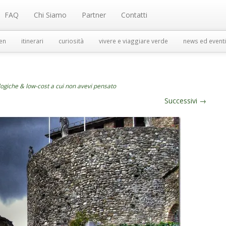
FAQ
Chi Siamo
Partner
Contatti
en
itinerari
curiosità
vivere e viaggiare verde
news ed eventi
ogiche & low-cost a cui non avevi pensato
Successivi
→