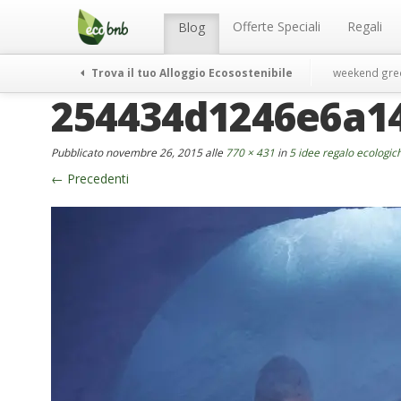
Menu
Salta
al
Offerte Speciali
Regali
Blog
contenuto
Trova il tuo Alloggio Ecosostenibile
weekend gre
254434d1246e6a1
Pubblicato
novembre 26, 2015
alle
770 × 431
in
5 idee regalo ecologic
←
Precedenti