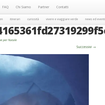
FAQ
Chi Siamo
Partner
Contatti
en
itinerari
curiosità
vivere e viaggiare verde
news ed eventi
4165361fd27319299f
he per Natale
Successivi
→