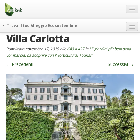
Menu
Salta
al
contenuto
Blog
Trova il tuo Alloggio Ecosostenibile
Offerte Speciali
Villa Carlotta
weekend green
Regali
itinerari
Pubblicato
novembre 17, 2015
alle
640 × 427
in
I 5 giardini più belli della
FAQ
curiosità
Lombardia, da scoprire con l’Horticultural Tourism
←
Precedenti
Successivi
→
vivere e viaggiare verde
Chi Siamo
news ed eventi
Partner
ecohotel
Contatti
rassegna stampa
Italiano
German
English
Spanish