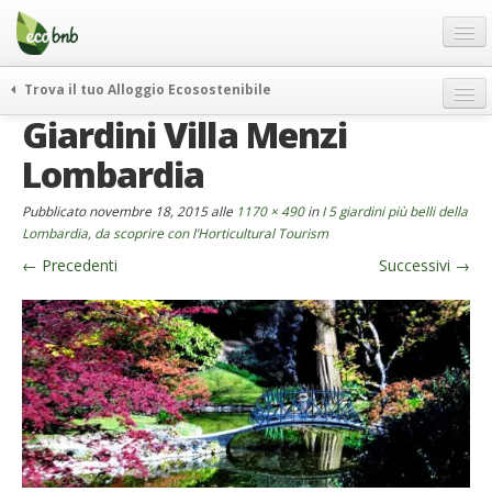
Menu
Salta
al
contenuto
Blog
Trova il tuo Alloggio Ecosostenibile
Offerte Speciali
Giardini Villa Menzi
weekend green
Regali
itinerari
Lombardia
FAQ
curiosità
Pubblicato
novembre 18, 2015
alle
1170 × 490
in
I 5 giardini più belli della
vivere e viaggiare verde
Chi Siamo
Lombardia, da scoprire con l’Horticultural Tourism
news ed eventi
←
Precedenti
Successivi
→
Partner
ecohotel
Contatti
rassegna stampa
Italiano
German
English
Spanish