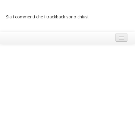
French
Sia i commenti che i trackback sono chiusi.
Italiano
Termini e Condizioni di Ecobnb
Note legali
Privacy Policy